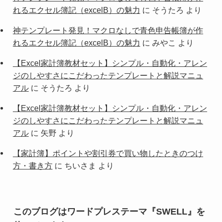
れるエクセル簿記（excelB）の魅力
に
そうたろ
より
神テンプレート発見！マクロなしで青色申告帳簿が作
れるエクセル簿記（excelB）の魅力
に
みやこ
より
【Excel家計簿教材セット】シンプル・自動化・アレン
ジのしやすさにこだわったテンプレートと解説マニュ
アル
に
そうたろ
より
【Excel家計簿教材セット】シンプル・自動化・アレン
ジのしやすさにこだわったテンプレートと解説マニュ
アル
に
矢野
より
【家計簿】ポイントや割引券で買い物したときのつけ
方・書き方
に
ちいさま
より
このブログはワードプレステーマ『SWELL』を