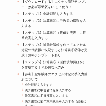
【ダウンロードする】エクセル簿記テンプレ
ートは必ず最新版をDLして使う！
【ステップ1】会計期間を入力する
【ステップ2】決算書①に申告者の情報を入
力する
【ステップ3】決算書④（貸借対照表）に期
首残高を入力する
【ステップ4】補助仕訳帳を作ってエクセル
簿記の仕訳帳に転記すると決算書①②④が完
成｜無料テンプレートあり
【ステップ5】決算書③（減価償却費ほか）
を作成する｜※必要な人のみ
【参考】翌年以降のエクセル簿記の手入力箇
所について
会計期間を入力する
決算書①に申告者情報を入力する
決算書④に期首残高を入力する
決算書③に前年期末残高を入力する（必要に