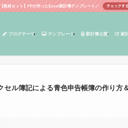
【教材セット】FPが作ったExcel家計簿テンプレート／
チェックす
ブログテーマ
テンプレート
家計簿公開
家
クセル簿記による青色申告帳簿の作り方