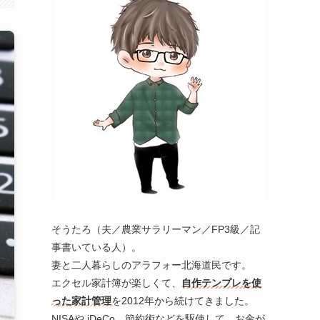
そうたろ（夫／農業サラリーマン／FP3級／記
事書いている人）。
妻と二人暮らしのアラフォー北海道民です。
エクセル家計簿が楽しくて、
自作テンプレを使
った家計管理
を2012年から続けてきました。
NISAや iDeCo、節約術などを駆使して、お金が